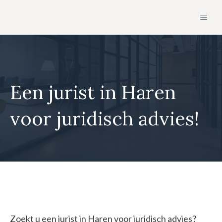
Ga
MEN
naar
de
inhoud
Een jurist in Haren
voor juridisch advies!
Zoekt u een jurist in Haren voor juridisch advies?