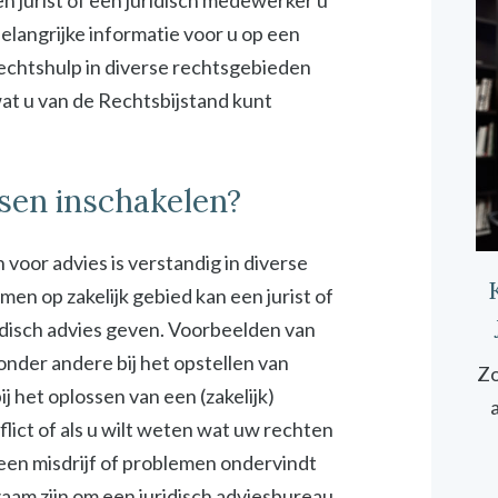
n jurist of een juridisch medewerker u
elangrijke informatie voor u op een
rechtshulp in diverse rechtsgebieden
 wat u van de Rechtsbijstand kunt
fsen inschakelen?
 voor advies is verstandig in diverse
emen op zakelijk gebied kan een jurist of
idisch advies geven. Voorbeelden van
 onder andere bij het opstellen van
Zo
 het oplossen van een (zakelijk)
onflict of als u wilt weten wat uw rechten
 een misdrijf of problemen ondervindt
zaam zijn om een juridisch adviesbureau