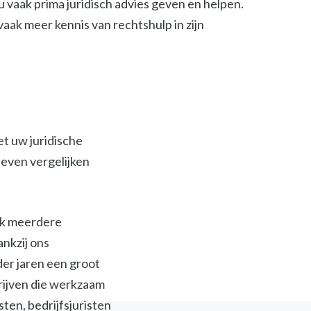
 vaak prima juridisch advies geven en helpen.
t vaak meer kennis van rechtshulp in zijn
et uw juridische
ieven vergelijken
ijk meerdere
ankzij ons
der jaren een groot
jven die werkzaam
isten, bedrijfsjuristen