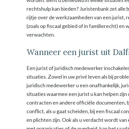
worden. Bent u benieuwd in welke situaties ee
rechtshulp kan bieden? Juristenbank zet alle b
rijtje over de werkzaamheden van een jurist, 
(zoals op fiscaal gebied of in familierecht) en
verwachten.
Wanneer een jurist uit Dal
Een jurist of juridisch medewerker inschakelen
situaties. Zowel in uw privé leven als bij probl
juridisch medewerker u een onafhankelijk, jur
situaties waarmee een jurist u kan helpen zijn
contracten en andere officiële documenten, bij
conflict, als u gaat scheiden, bij een fiscaal c
en plichten zijn. Ook als u verdacht wordt van
met organisaties of de overheid, kan het raad