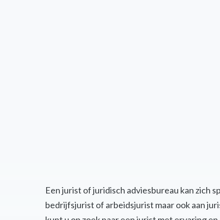
Een jurist of juridisch adviesbureau kan zich 
bedrijfsjurist of arbeidsjurist maar ook aan j
kunt u op zoek naar een jurist met ervaring 