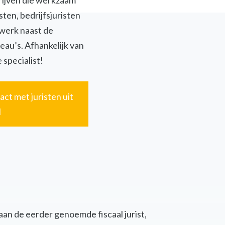
jven die werkzaam
isten, bedrijfsjuristen
twerk naast de
eau’s. Afhankelijk van
 specialist!
act met juristen uit
l
 aan de eerder genoemde fiscaal jurist,