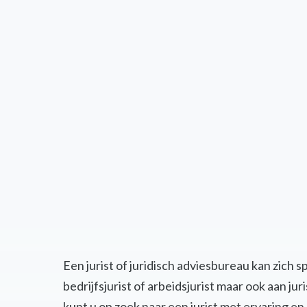
Een jurist of juridisch adviesbureau kan zich 
bedrijfsjurist of arbeidsjurist maar ook aan j
kunt u op zoek naar een jurist met ervaring 