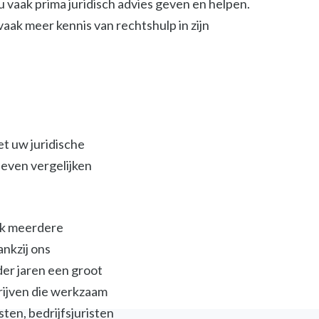
 vaak prima juridisch advies geven en helpen.
t vaak meer kennis van rechtshulp in zijn
et uw juridische
ieven vergelijken
ijk meerdere
ankzij ons
der jaren een groot
jven die werkzaam
isten, bedrijfsjuristen