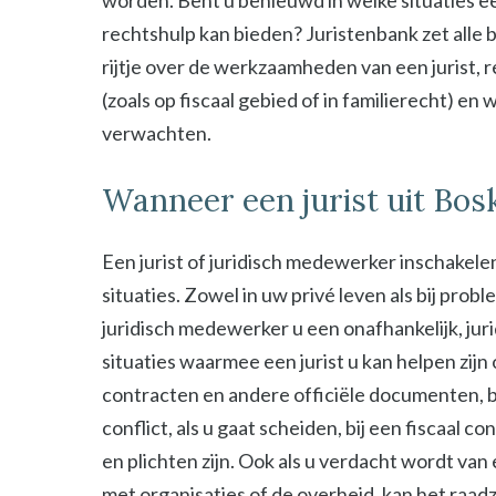
worden. Bent u benieuwd in welke situaties ee
rechtshulp kan bieden? Juristenbank zet alle b
rijtje over de werkzaamheden van een jurist, 
(zoals op fiscaal gebied of in familierecht) en
verwachten.
Wanneer een jurist uit Bos
Een jurist of juridisch medewerker inschakelen
situaties. Zowel in uw privé leven als bij probl
juridisch medewerker u een onafhankelijk, jur
situaties waarmee een jurist u kan helpen zijn
contracten en andere officiële documenten, bij
conflict, als u gaat scheiden, bij een fiscaal c
en plichten zijn. Ook als u verdacht wordt van
met organisaties of de overheid, kan het raad