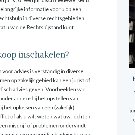
n jurist of een juridisch medewerker u
elangrijke informatie voor u op een
rechtshulp in diverse rechtsgebieden
 wat u van de Rechtsbijstand kunt
koop inschakelen?
 voor advies is verstandig in diverse
emen op zakelijk gebied kan een jurist of
idisch advies geven. Voorbeelden van
 onder andere bij het opstellen van
 het oplossen van een (zakelijk)
ju
onflict of als u wilt weten wat uw rechten
 een misdrijf of problemen ondervindt
zaam zijn om een juridisch adviesbureau