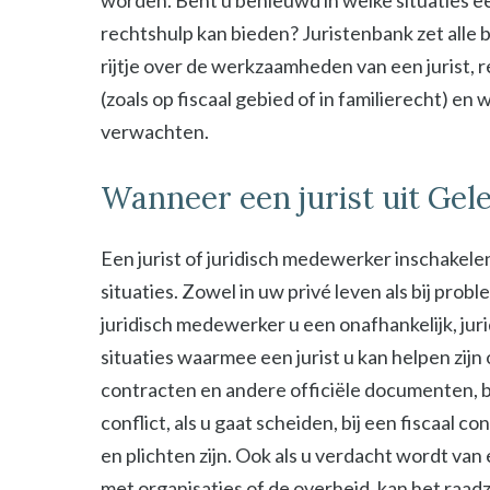
worden. Bent u benieuwd in welke situaties ee
rechtshulp kan bieden? Juristenbank zet alle b
rijtje over de werkzaamheden van een jurist, 
(zoals op fiscaal gebied of in familierecht) en
verwachten.
Wanneer een jurist uit Gel
Een jurist of juridisch medewerker inschakelen
situaties. Zowel in uw privé leven als bij probl
juridisch medewerker u een onafhankelijk, jur
situaties waarmee een jurist u kan helpen zijn
contracten en andere officiële documenten, bij
conflict, als u gaat scheiden, bij een fiscaal c
en plichten zijn. Ook als u verdacht wordt van
met organisaties of de overheid, kan het raad