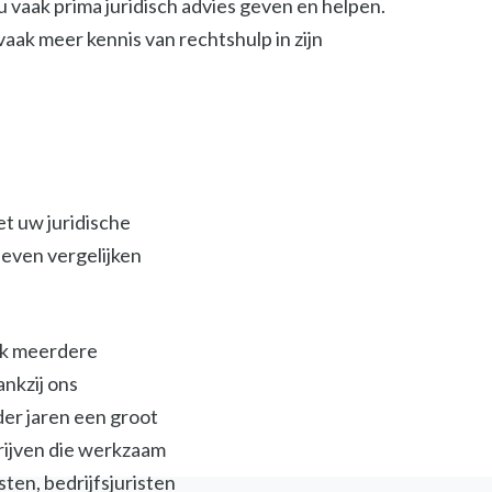
 vaak prima juridisch advies geven en helpen.
t vaak meer kennis van rechtshulp in zijn
et uw juridische
ieven vergelijken
ijk meerdere
ankzij ons
der jaren een groot
jven die werkzaam
isten, bedrijfsjuristen