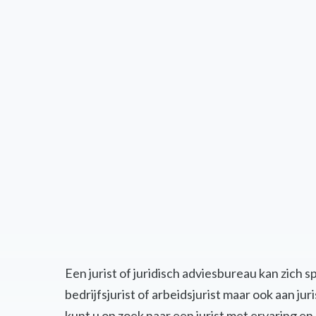
Een jurist of juridisch adviesbureau kan zich 
bedrijfsjurist of arbeidsjurist maar ook aan j
kunt u op zoek naar een jurist met ervaring 