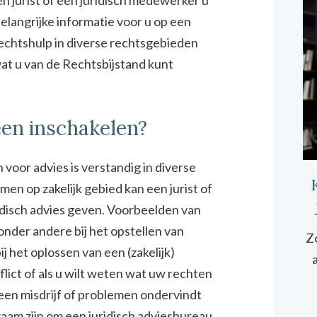
n jurist of een juridisch medewerker u
elangrijke informatie voor u op een
rechtshulp in diverse rechtsgebieden
 wat u van de Rechtsbijstand kunt
een inschakelen?
 voor advies is verstandig in diverse
emen op zakelijk gebied kan een jurist of
idisch advies geven. Voorbeelden van
 onder andere bij het opstellen van
Zo
 het oplossen van een (zakelijk)
onflict of als u wilt weten wat uw rechten
 een misdrijf of problemen ondervindt
zaam zijn om een juridisch adviesbureau